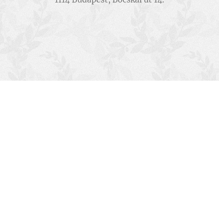
Induló pszichodráma
csoport