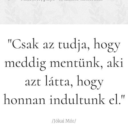
"Csak az tudja, hogy
meddig mentünk, aki
azt látta, hogy
honnan indultunk el."
/Jókai Mór/