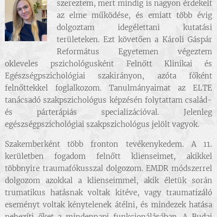
szereztem, mert mindig is nagyon érdekelt
az elme működése, és emiatt több évig
dolgoztam idegélettani kutatási
területeken. Ezt követően a Károli Gáspár
Református Egyetemen végeztem
okleveles pszichológusként Felnőtt Klinikai és
Egészségpszichológiai szakirányon, azóta főként
felnőttekkel foglalkozom. Tanulmányaimat az ELTE
tanácsadó szakpszichológus képzésén folytattam család-
és párterápiás specializációval. Jelenleg
egészségpszichológiai szakpszichológus jelölt vagyok.
Szakemberként több fronton tevékenykedem. A 11.
kerületben fogadom felnőtt klienseimet, akikkel
többnyire traumafókusszal dolgozom. EMDR módszerrel
dolgozom azokkal a klienseimmel, akik életük során
trumatikus hatásnak voltak kitéve, vagy traumatizáló
eseményt voltak kénytelenek átélni, és mindezek hatása
nehezíti őket a mindennapi funkcionálásában. A Budai