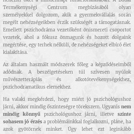
Termékenységi Centrum megbízásából olyan
személyekkel dolgozom, akik a gyermekvállalás során
megélt nehézségeikben érzik szükségét a támogatásnak.
Emellett pszichodráma vezetőként önismereti csoportot
vezetek, ahol a fókusz önmagunk és hozott dolgaink
megértése, egy terhek nélküli, de nehézségeket elbíró élet
kialakítása.
Az általam használt módszerek főleg a képződéseimből
adódnak. A beszélgetéseken túl szívesen nyúlok
művészetterápiás és alkotótevékenységekhez,
pszichodramatikus elemekhez.
Ha valaki megkérdezi, hogy miért jó pszichológushoz
járni, akkor mindig őszinteségre törekszem. Ugyanis
nem
mindig könnyű
pszichológushoz járni, illetve
szinte
sohasem jó érzés
a problémáinkkal foglalkozni, pláne, ha
azok gyötörnek minket. Úgy lehet ezt leginkább