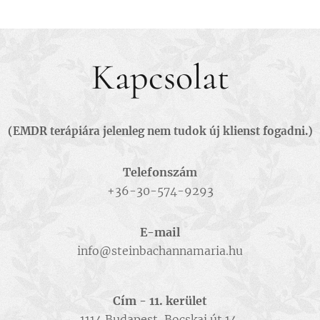
Kapcsolat
(EMDR terápiára jelenleg nem tudok új klienst fogadni.)
Telefonszám
+36-30-574-9293
E-mail
info@steinbachannamaria.hu
Cím - 11. kerület
1114 Budapest, Bocskai út 14.