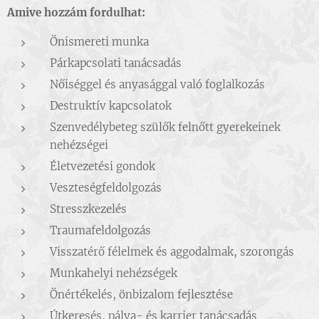
Amive hozzám fordulhat:
Önismereti munka
Párkapcsolati tanácsadás
Nőiséggel és anyasággal való foglalkozás
Destruktív kapcsolatok
Szenvedélybeteg szülők felnőtt gyerekeinek
nehézségei
Életvezetési gondok
Veszteségfeldolgozás
Stresszkezelés
Traumafeldolgozás
Visszatérő félelmek és aggodalmak, szorongás
Munkahelyi nehézségek
Önértékelés, önbizalom fejlesztése
Útkeresés, pálya- és karrier tanácsadás