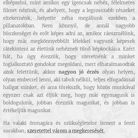
elképzelni, mint amikor egy igencsak nehéz, félelmetes
filmet nézünk, és ahelyett, hogy a legrosszabb részeket
eltekernénk, helyette néha megállunk ezekben a
pillanatokban. Nem könnyű, de annál nagyobb
büszkeséget és erőt képes adni az, amikor ráeszmélünk,
hogy már megkönnyebbült lélekkel vagyunk képesek
rátekinteni az életünk nehéznek tűnő képkockáira. Ezért
hát, ha úgy érezzük, hogy szeretnénk a minket
foglalkoztató gondokat megoldani, mert elhatalmasodtak
azok felettünk, akkor
nagyon jó érzés
olyan helyen,
olyan emberrel lenni, aki tabuk nélkül, teljes elfogadással
hallgat minket, és arra törekszik, hogy közös munkával
egyszer csak azt éljük meg, hogy már egymagunk is
boldogulunk, jobban érezzük magunkat, és jobban is
értékeljük magunkat.
Ha valaki önmagára és szükségleteire ismert a fenti
sorokban,
szeretettel várom a megkeresését.