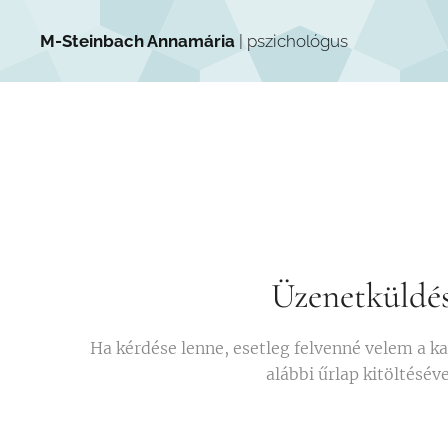
M-Steinbach Annamária
| pszichológus
Üzenetküldé
Ha kérdése lenne, esetleg felvenné velem a k
alábbi űrlap kitöltéséve