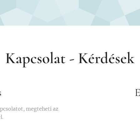
Kapcsolat - Kérdések
s
E
apcsolatot, megteheti az
l.