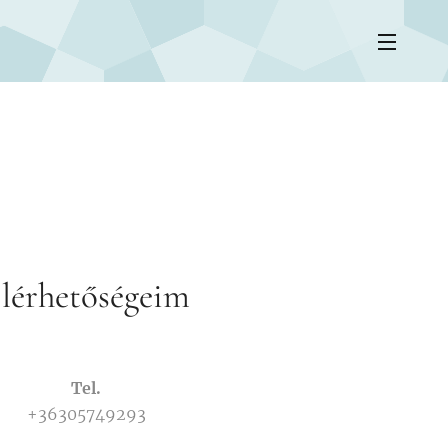
lérhetőségeim
Tel.
+36305749293