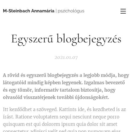
M-Steinbach Annamária
| pszichológus
Egyszerű blogbejegyzés
2021.01.07
A rövid és egyszerű blogbejegyzés a legjobb módja, hogy
látogatóid mindig képben legyenek. Izgalmas bevezető
és egy tömör, informatív tartalom biztosítja, hogy
olvasóid visszatérjenek további újdonságokért.
Itt kezdődhet a szöveged. Kattints ide, és kezdheted is az
írást. Ratione voluptatem sequi nesciunt neque porro
quisquam est qui dolorem ipsum quia dolor sit amet
consectetur adipisci velit sed quia non numquam eius