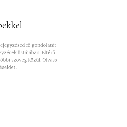
pekkel
ejegyzésed fő gondolatát.
gyzések listájában. Eltérő
többi szöveg közül. Olvass
éseidet.