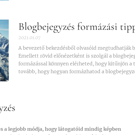
Blogbejegyzés formázási tip
2021.01.07
A bevezető bekezdésből olvasóid megtudhatják b
Emellett rövid előnézetként is szolgál a blogbeje
formázással könnyen elérheted, hogy kitűnjön a 
tovább, hogy hogyan formázhatod a blogbejegyz
yzés
és a legjobb módja, hogy látogatóid mindig képben