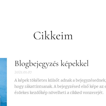
Cikkeim
Blogbejegyzés képekkel
2021.01.07
A képek tökéletes külsőt adnak a bejegyzésednek,
hogy rákattintsanak. A bejegyzésed első képe az 
érdekes kezdőkép növelheti a cikked vonzerejét.